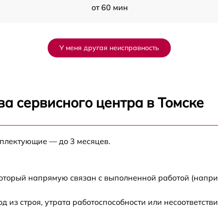
от 60 мин
P-
от 60 мин
У меня другая неисправность
от 60 мин
4R
от 60 мин
а сервисного центра в Томске
от 60 мин
а
мплектующие — до 3 месяцев.
от 60 мин
а
от 60 мин
который напрямую связан с выполненной работой (напри
от 60 мин
из строя, утрата работоспособности или несоответств