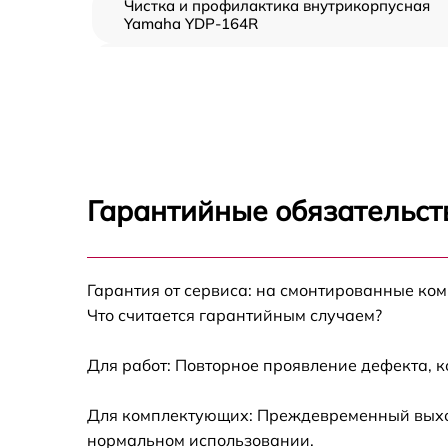
Чистка и профилактика внутрикорпусная
Yamaha YDP-164R
Замена клавиш и уплотнителей Yamaha YD
164R
Ремонт клавиш Yamaha YDP-164R
Ремонт механизма клавиш Yamaha YDP-16
Гарантийные обязательств
Замена стоковых аудиовходов-выходов
Yamaha YDP-164R
Чистка токопроводящих резинок механизм
Гарантия от сервиса: на смонтированные ко
клавиш Yamaha YDP-164R
Что считается гарантийным случаем?
Замена токопроводящих резинок механизм
клавиш Yamaha YDP-164R
Для работ: Повторное проявление дефекта, 
Восстановление шлейфов и контактов
Для комплектующих: Преждевременный выход 
Yamaha YDP-164R
нормальном использовании.