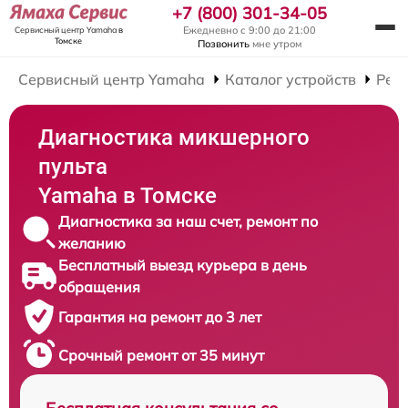
+7 (800) 301-34-05
Ежедневно с 9:00 до 21:00
Сервисный центр Yamaha
в
Томске
Позвонить
мне утром
Сервисный центр Yamaha
Каталог устройств
Рем
Диагностика микшерного
пульта
Yamaha в Томске
Диагностика за наш счет, ремонт по
желанию
Бесплатный выезд курьера в день
обращения
Гарантия на ремонт до 3 лет
Срочный ремонт от 35 минут